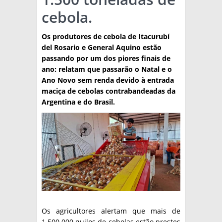
cebola.
TÉCNICA
PRODUCCION
Os produtores de cebola de Itacurubí
del Rosario e General Aquino estão
CLASIFICADOS
passando por um dos piores finais de
ano: relatam que passarão o Natal e o
INTERES GENERAL
Ano Novo sem renda devido à entrada
LA PAPA
maciça de cebolas contrabandeadas da
ARGENPAPA
Argentina e do Brasil.
RESOLUCIONES Y NORMATIVAS
PUBLICIDAD
BUSCAR NOTICIAS
ENLACES
QUIENES SOMOS
BUSCAR
CONTACTO
Os agricultores alertam que mais de
1.500.000 quilos de cebolas estão prestes