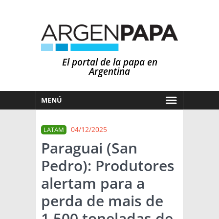
El portal de la papa en
Argentina
MENÚ
HOY
04/12/2025
LATAM
MERCADOS
Paraguai (San
NOTICIAS
Pedro): Produtores
EN ESPAÑOL
CLIMA
alertam para a
OTROS IDIOMAS
PRONÓSTICO
ARGENTINA
perda de mais de
LLUVIAS
1.500 toneladas de
EL MUNDO