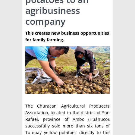
agribusiness
TÉCNICA
company
PRODUCCION
This creates new business opportunities
CLASIFICADOS
for family farming.
INTERES GENERAL
LA PAPA
ARGENPAPA
RESOLUCIONES Y NORMATIVAS
PUBLICIDAD
BUSCAR NOTICIAS
ENLACES
QUIENES SOMOS
BUSCAR
CONTACTO
The Churacan Agricultural Producers
Association, located in the district of San
Rafael, province of Ambo (Huánuco),
successfully sold more than six tons of
Tumbay yellow potatoes directly to the