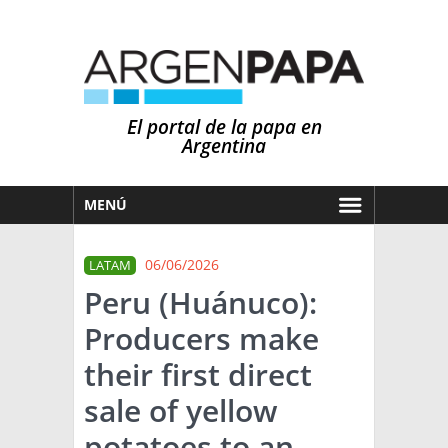
El portal de la papa en
Argentina
MENÚ
HOY
06/06/2026
LATAM
MERCADOS
Peru (Huánuco):
NOTICIAS
Producers make
EN ESPAÑOL
CLIMA
their first direct
OTROS IDIOMAS
PRONÓSTICO
ARGENTINA
sale of yellow
LLUVIAS
potatoes to an
EL MUNDO