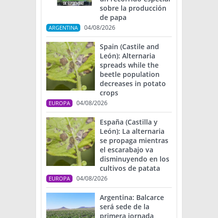
sobre la producción
de papa
04/08/2026
ARGENTINA
Spain (Castile and
León): Alternaria
spreads while the
beetle population
decreases in potato
crops
04/08/2026
EUROPA
España (Castilla y
León): La alternaria
se propaga mientras
el escarabajo va
disminuyendo en los
cultivos de patata
04/08/2026
EUROPA
Argentina: Balcarce
será sede de la
primera jornada