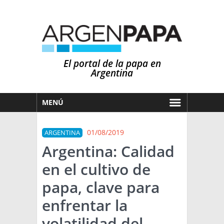
El portal de la papa en
Argentina
MENÚ
HOY
01/08/2019
ARGENTINA
MERCADOS
Argentina: Calidad
NOTICIAS
en el cultivo de
EN ESPAÑOL
CLIMA
papa, clave para
OTROS IDIOMAS
PRONÓSTICO
ARGENTINA
enfrentar la
LLUVIAS
volatilidad del
EL MUNDO