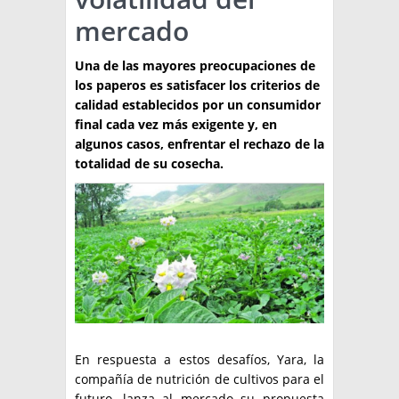
mercado
TÉCNICA
PRODUCCION
Una de las mayores preocupaciones de
los paperos es satisfacer los criterios de
CLASIFICADOS
calidad establecidos por un consumidor
final cada vez más exigente y, en
INTERES GENERAL
algunos casos, enfrentar el rechazo de la
LA PAPA
totalidad de su cosecha.
ARGENPAPA
RESOLUCIONES Y NORMATIVAS
PUBLICIDAD
BUSCAR NOTICIAS
ENLACES
QUIENES SOMOS
BUSCAR
CONTACTO
En respuesta a estos desafíos, Yara, la
compañía de nutrición de cultivos para el
futuro, lanza al mercado su propuesta