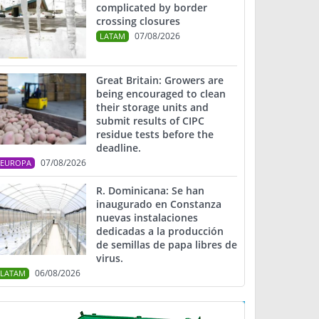
complicated by border
crossing closures
07/08/2026
LATAM
Great Britain: Growers are
being encouraged to clean
their storage units and
submit results of CIPC
residue tests before the
deadline.
07/08/2026
EUROPA
R. Dominicana: Se han
inaugurado en Constanza
nuevas instalaciones
dedicadas a la producción
de semillas de papa libres de
virus.
06/08/2026
LATAM