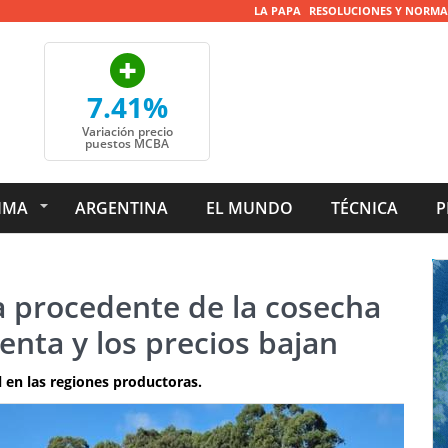
LA PAPA
RESOLUCIONES Y NORMA
7.41%
Variación precio
puestos MCBA
IMA
ARGENTINA
EL MUNDO
TÉCNICA
P
pa procedente de la cosecha
enta y los precios bajan
 en las regiones productoras.