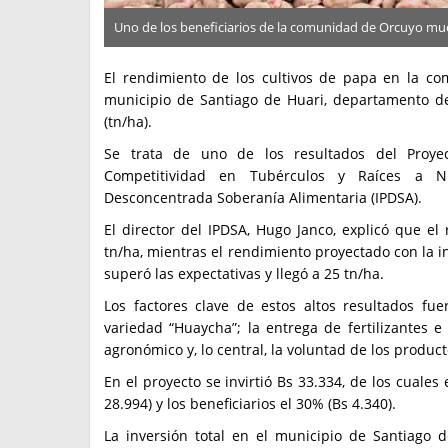
Uno de los beneficiarios de la comunidad de Orcuyo mu
El rendimiento de los cultivos de papa en la com
municipio de Santiago de Huari, departamento d
(tn/ha).
Se trata de uno de los resultados del Proye
Competitividad en Tubérculos y Raíces a Niv
Desconcentrada Soberanía Alimentaria (IPDSA).
El director del IPDSA, Hugo Janco, explicó que el 
tn/ha, mientras el rendimiento proyectado con la in
superó las expectativas y llegó a 25 tn/ha.
Los factores clave de estos altos resultados fue
variedad “Huaycha”; la entrega de fertilizantes e
agronómico y, lo central, la voluntad de los produc
En el proyecto se invirtió Bs 33.334, de los cuales
28.994) y los beneficiarios el 30% (Bs 4.340).
La inversión total en el municipio de Santiago d