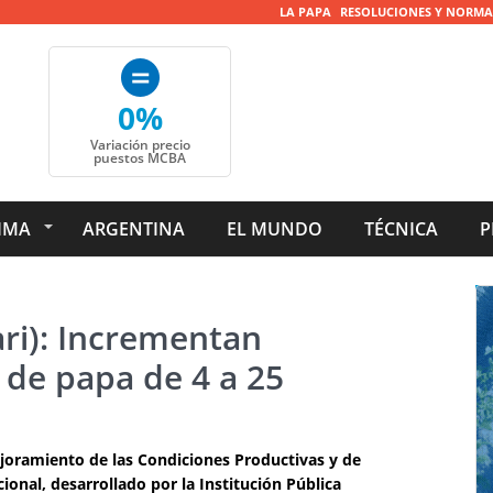
LA PAPA
RESOLUCIONES Y NORMA
0%
Variación precio
puestos MCBA
IMA
ARGENTINA
EL MUNDO
TÉCNICA
P
ari): Incrementan
 de papa de 4 a 25
ejoramiento de las Condiciones Productivas y de
ional, desarrollado por la Institución Pública