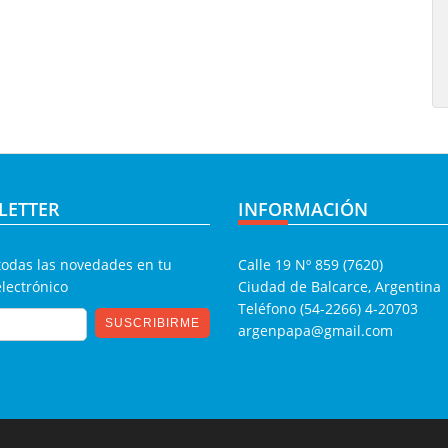
LETTER
INFORMACIÓN
todas las novedades en tu
Calle 19 Nº 859 (7620)
electrónico
Ciudad de Balcarce, Argentina
Teléfono (54-2266) 4-20703
argenpapa@gmail.com