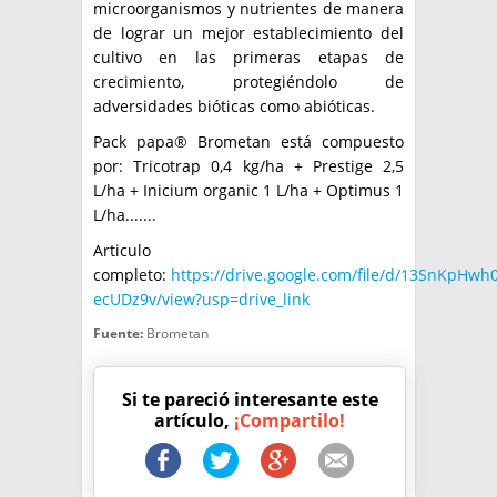
microorganismos y nutrientes de manera
de lograr un mejor establecimiento del
cultivo en las primeras etapas de
crecimiento, protegiéndolo de
adversidades bióticas como abióticas.
Pack papa® Brometan está compuesto
por: Tricotrap 0,4 kg/ha + Prestige 2,5
L/ha + Inicium organic 1 L/ha + Optimus 1
L/ha.......
Articulo
completo:
https://drive.google.com/file/d/13SnKpH
ecUDz9v/view?usp=drive_link
Fuente:
Brometan
Si te pareció interesante este
artículo,
¡Compartilo!