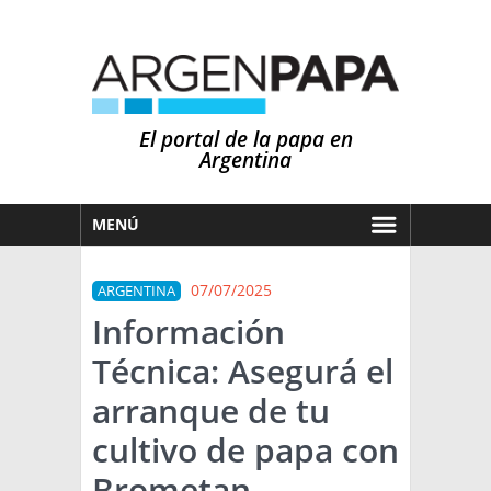
El portal de la papa en
Argentina
MENÚ
HOY
07/07/2025
ARGENTINA
MERCADOS
Información
NOTICIAS
Técnica: Asegurá el
EN ESPAÑOL
CLIMA
arranque de tu
OTROS IDIOMAS
PRONÓSTICO
ARGENTINA
cultivo de papa con
LLUVIAS
Brometan
EL MUNDO