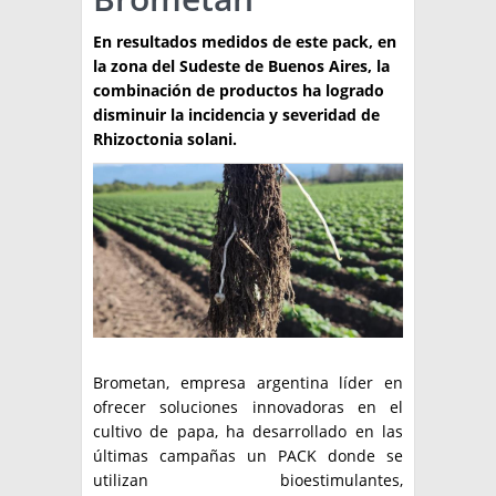
TÉCNICA
En resultados medidos de este pack, en
la zona del Sudeste de Buenos Aires, la
PRODUCCION
combinación de productos ha logrado
disminuir la incidencia y severidad de
CLASIFICADOS
Rhizoctonia solani.
INTERES GENERAL
LA PAPA
ARGENPAPA
RESOLUCIONES Y NORMATIVAS
PUBLICIDAD
BUSCAR NOTICIAS
ENLACES
QUIENES SOMOS
BUSCAR
CONTACTO
Brometan, empresa argentina líder en
ofrecer soluciones innovadoras en el
cultivo de papa, ha desarrollado en las
últimas campañas un PACK donde se
utilizan bioestimulantes,