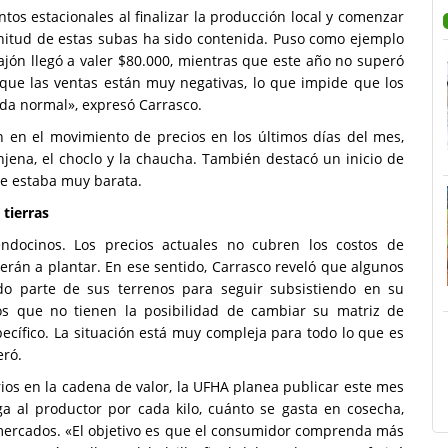
tos estacionales al finalizar la producción local y comenzar
gnitud de estas subas ha sido contenida. Puso como ejemplo
ajón llegó a valer $80.000, mientras que este año no superó
 que las ventas están muy negativas, lo que impide que los
da normal», expresó Carrasco.
n en el movimiento de precios en los últimos días del mes,
njena, el choclo y la chaucha. También destacó un inicio de
ue estaba muy barata.
 tierras
endocinos. Los precios actuales no cubren los costos de
verán a plantar. En ese sentido, Carrasco reveló que algunos
do parte de sus terrenos para seguir subsistiendo en su
los que no tienen la posibilidad de cambiar su matriz de
ecífico. La situación está muy compleja para todo lo que es
eró.
ios en la cadena de valor, la UFHA planea publicar este mes
a al productor por cada kilo, cuánto se gasta en cosecha,
 mercados. «El objetivo es que el consumidor comprenda más