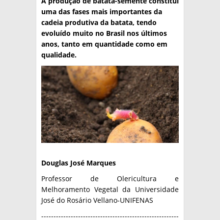
A produção de batata-semente constitui
uma das fases mais importantes da
TÉCNICA
cadeia produtiva da batata, tendo
evoluído muito no Brasil nos últimos
PRODUCCION
anos, tanto em quantidade como em
CLASIFICADOS
qualidade.
INTERES GENERAL
LA PAPA
ARGENPAPA
RESOLUCIONES Y NORMATIVAS
PUBLICIDAD
BUSCAR NOTICIAS
ENLACES
QUIENES SOMOS
BUSCAR
CONTACTO
Douglas José Marques
Professor de Olericultura e
Melhoramento Vegetal da Universidade
José do Rosário Vellano-UNIFENAS
--------------------------------------------------------