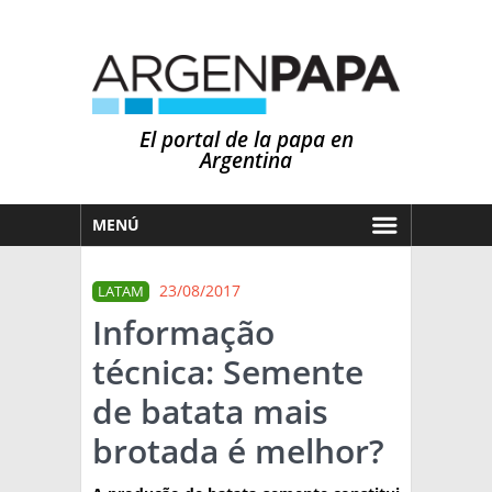
El portal de la papa en
Argentina
MENÚ
HOY
23/08/2017
LATAM
MERCADOS
Informação
NOTICIAS
técnica: Semente
EN ESPAÑOL
CLIMA
de batata mais
OTROS IDIOMAS
PRONÓSTICO
ARGENTINA
brotada é melhor?
LLUVIAS
EL MUNDO