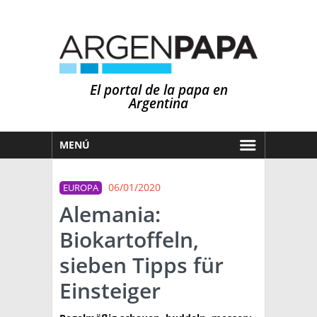
El portal de la papa en
Argentina
MENÚ
HOY
06/01/2020
EUROPA
MERCADOS
Alemania:
NOTICIAS
Biokartoffeln,
EN ESPAÑOL
CLIMA
sieben Tipps für
OTROS IDIOMAS
PRONÓSTICO
ARGENTINA
Einsteiger
LLUVIAS
EL MUNDO