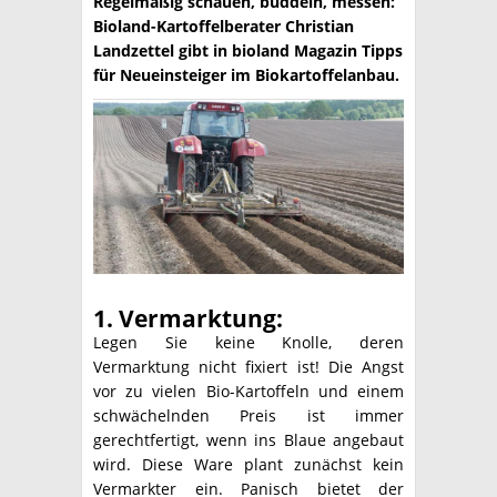
Regelmäßig schauen, buddeln, messen:
Bioland-Kartoffelberater Christian
TÉCNICA
Landzettel gibt in bioland Magazin Tipps
für Neueinsteiger im Biokartoffelanbau.
PRODUCCION
CLASIFICADOS
INTERES GENERAL
LA PAPA
ARGENPAPA
RESOLUCIONES Y NORMATIVAS
PUBLICIDAD
BUSCAR NOTICIAS
ENLACES
QUIENES SOMOS
BUSCAR
CONTACTO
1. Vermarktung:
Legen Sie keine Knolle, deren
Vermarktung nicht fixiert ist! Die Angst
vor zu vielen Bio-Kartoffeln und einem
schwächelnden Preis ist immer
gerechtfertigt, wenn ins Blaue angebaut
wird. Diese Ware plant zunächst kein
Vermarkter ein. Panisch bietet der