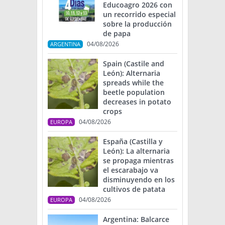
Educoagro 2026 con
un recorrido especial
sobre la producción
de papa
04/08/2026
ARGENTINA
Spain (Castile and
León): Alternaria
spreads while the
beetle population
decreases in potato
crops
04/08/2026
EUROPA
España (Castilla y
León): La alternaria
se propaga mientras
el escarabajo va
disminuyendo en los
cultivos de patata
04/08/2026
EUROPA
Argentina: Balcarce