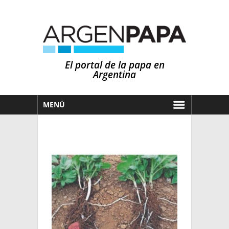
El portal de la papa en
Argentina
MENÚ
HOY
MERCADOS
NOTICIAS
EN ESPAÑOL
CLIMA
OTROS IDIOMAS
PRONÓSTICO
ARGENTINA
LLUVIAS
EL MUNDO