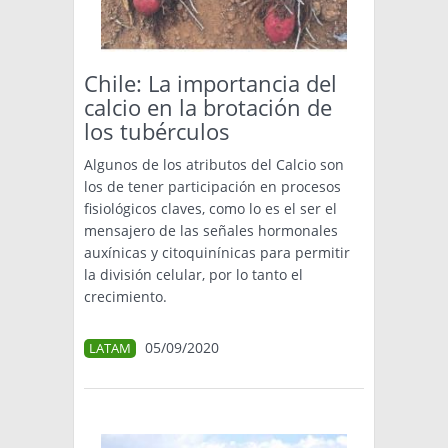
TÉCNICA
PRODUCCION
Chile: La importancia del
calcio en la brotación de
CLASIFICADOS
los tubérculos
INTERES GENERAL
Algunos de los atributos del Calcio son
LA PAPA
los de tener participación en procesos
ARGENPAPA
fisiológicos claves, como lo es el ser el
RESOLUCIONES Y NORMATIVAS
PUBLICIDAD
mensajero de las señales hormonales
BUSCAR NOTICIAS
ENLACES
QUIENES SOMOS
auxínicas y citoquinínicas para permitir
la división celular, por lo tanto el
BUSCAR
CONTACTO
crecimiento.
05/09/2020
LATAM